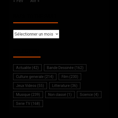
« Fév
Avr »
BACK TO THE PAST
SELECTION
Actualite
(42)
Bande Dessinée
(162)
Culture generale
(214)
Film
(230)
Jeux Videos
(55)
Litterature
(36)
Musique
(239)
Non classé
(1)
Science
(4)
Serie TV
(168)