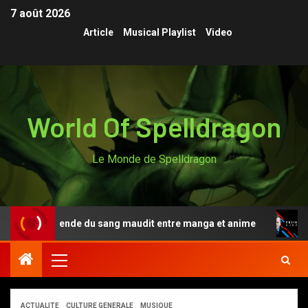
7 août 2026
Article
Musical Playlist
Video
World Of Spelldragon
Le Monde de Spelldragon
i, la légende du sang maudit entre manga et anime
De
ACTUALITE
CULTURE GENERALE
MUSIQUE