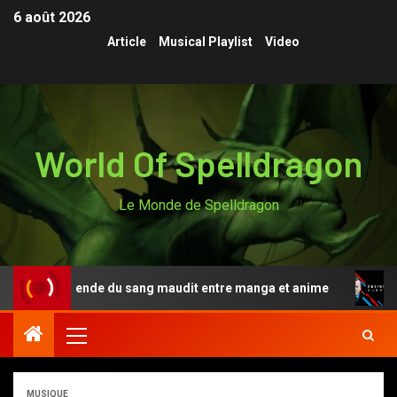
6 août 2026
Article
Musical Playlist
Video
World Of Spelldragon
Le Monde de Spelldragon
ki, la légende du sang maudit entre manga et anime
De
MUSIQUE