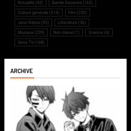
Actualite
(42)
Bande Dessinée
(162)
Culture generale
(214)
Film
(230)
Jeux Videos
(55)
Litterature
(36)
Musique
(239)
Non classé
(1)
Science
(4)
Serie TV
(168)
ARCHIVE