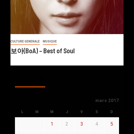
CULTURE GENERALE
MUSIQUE
보아(BoA) – Best of Soul
CALENDAR
mars 2017
L
M
M
J
V
S
D
1
2
3
4
5