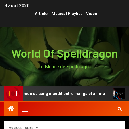
8 août 2026
Article
Musical Playlist
Video
World Of Spelldragon
Le Monde de Spelldragon
i, la légende du sang maudit entre manga et anime
Des
MUSIQUE
SERIE TV