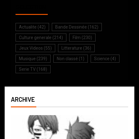
SELECTION
Actualite
(42)
Bande Dessinée
(162)
Culture generale
(214)
Film
(230)
Jeux Videos
(55)
Litterature
(36)
Musique
(239)
Non classé
(1)
Science
(4)
Serie TV
(168)
ARCHIVE