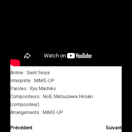
Anime : Saint Seiya
Interprète : MAKE-UP
Paroles : Ryu Machiko
Compositeurs : NoB, Matsuzawa Hiroaki
(compositeur)
Arrangements : MAKE-UP
Précédent
Suivant