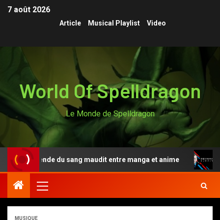
7 août 2026
Article
Musical Playlist
Video
World Of Spelldragon
Le Monde de Spelldragon
i, la légende du sang maudit entre manga et anime
Des
MUSIQUE