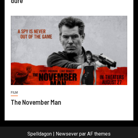
dure
FILM
The November Man
Spelldagon
|
Newsever
par AF themes