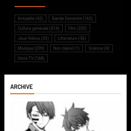
Actualite
(42)
Bande Dessinée
(162)
Culture generale
(214)
Film
(230)
Jeux Videos
(55)
Litterature
(36)
Musique
(239)
Non classé
(1)
Science
(4)
Serie TV
(168)
ARCHIVE