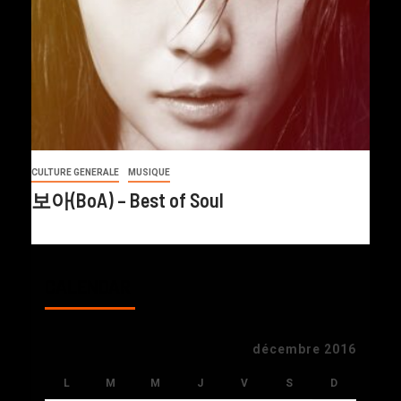
CULTURE GENERALE
MUSIQUE
보아(BoA) – Best of Soul
CALENDAR
décembre 2016
L
M
M
J
V
S
D