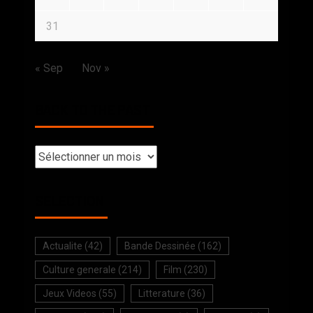
31
« Sep
Nov »
BACK TO THE PAST
SELECTION
Actualite
(42)
Bande Dessinée
(162)
Culture generale
(214)
Film
(230)
Jeux Videos
(55)
Litterature
(36)