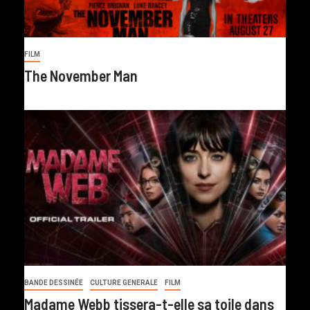
FILM
The November Man
BANDE DESSINÉE
CULTURE GENERALE
FILM
Madame Webb tissera-t-elle sa toile dans