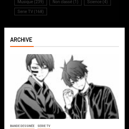
Musique
(239)
Non classé
(1)
Science
(4)
Serie TV
(168)
ARCHIVE
BANDE DESSINÉE
SERIE TV