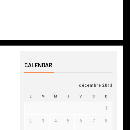
CALENDAR
décembre 2013
L
M
M
J
V
S
D
1
2
3
4
5
6
7
8