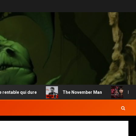
ble qui dure
The November Man
Madame Web