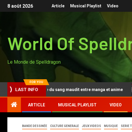
8 août 2026
Article
Musical Playlist
Video
World Of Spelld
Le Monde de Spelldragon
FOR YOU
n Anki, la légende du sang maudit entre manga et anime
LAST INFO
ARTICLE
MUSICAL PLAYLIST
VIDEO
BANDE DESSINÉE
CULTURE GENERALE
JEUX VIDEOS
MUSIQUE
SERIE 