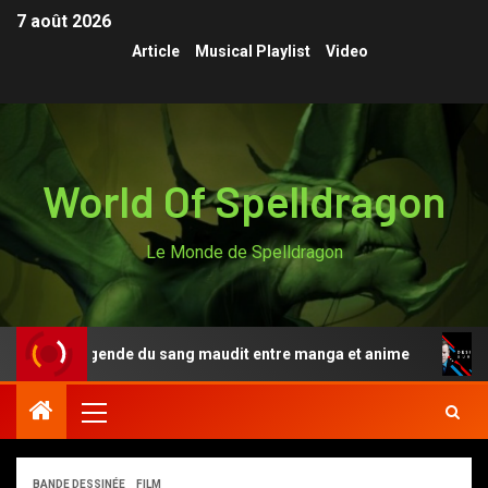
7 août 2026
Article
Musical Playlist
Video
World Of Spelldragon
Le Monde de Spelldragon
nki, la légende du sang maudit entre manga et anime
D
BANDE DESSINÉE
FILM