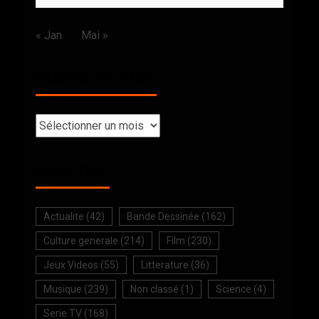
« Jan
Mai »
BACK TO THE PAST
SELECTION
Actualite
(42)
Bande Dessinée
(162)
Culture generale
(214)
Film
(230)
Jeux Videos
(55)
Litterature
(36)
Musique
(239)
Non classé
(1)
Science
(4)
Serie TV
(168)