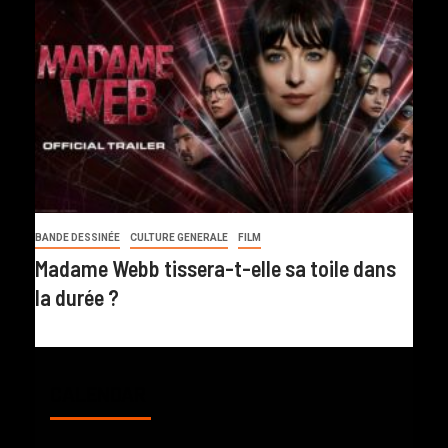
BANDE DESSINÉE
CULTURE GENERALE
FILM
Madame Webb tissera-t-elle sa toile dans
la durée ?
CALENDAR