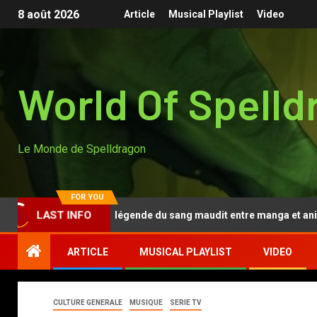
8 août 2026
Article
Musical Playlist
Video
World Of Spelld
Le Monde de Spelldragon
FOR YOU
Tougen Anki, la légende du sang maudit entre manga et anime
LAST INFO
ARTICLE
MUSICAL PLAYLIST
VIDEO
CULTURE GENERALE
MUSIQUE
SERIE TV