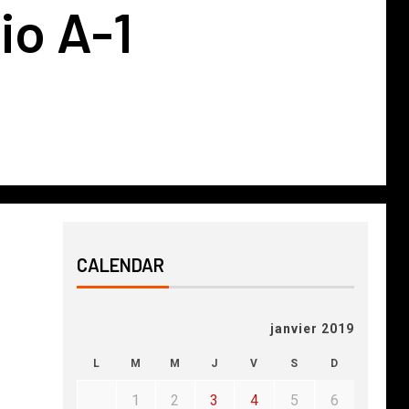
io A-1
CALENDAR
janvier 2019
L
M
M
J
V
S
D
1
2
3
4
5
6