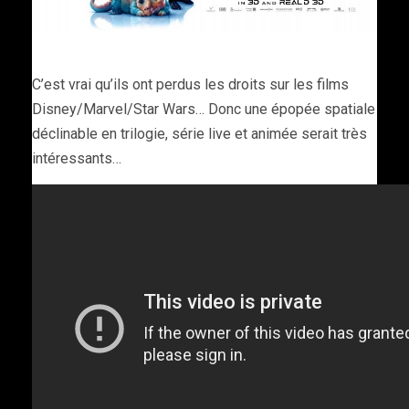
C’est vrai qu’ils ont perdus les droits sur les films
Disney/Marvel/Star Wars… Donc une épopée spatiale
déclinable en trilogie, série live et animée serait très
intéressants…