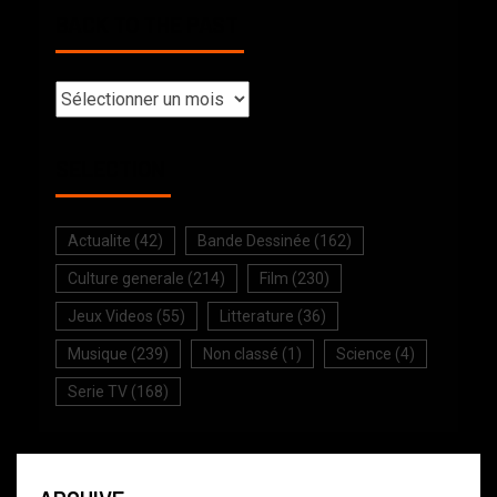
BACK TO THE PAST
SELECTION
Actualite
(42)
Bande Dessinée
(162)
Culture generale
(214)
Film
(230)
Jeux Videos
(55)
Litterature
(36)
Musique
(239)
Non classé
(1)
Science
(4)
Serie TV
(168)