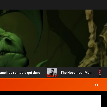
se rentable qui dure
The November Man
M