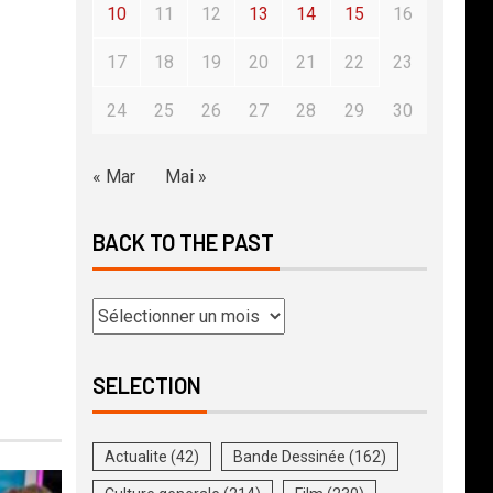
10
11
12
13
14
15
16
17
18
19
20
21
22
23
24
25
26
27
28
29
30
« Mar
Mai »
BACK TO THE PAST
SELECTION
Actualite
(42)
Bande Dessinée
(162)