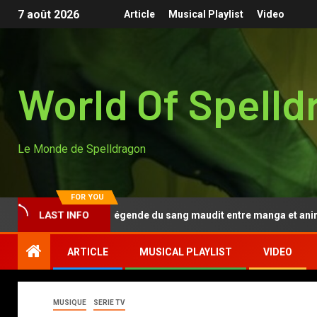
7 août 2026
Article
Musical Playlist
Video
World Of Spelld
Le Monde de Spelldragon
FOR YOU
Tougen Anki, la légende du sang maudit entre manga et anime
LAST INFO
ARTICLE
MUSICAL PLAYLIST
VIDEO
MUSIQUE
SERIE TV