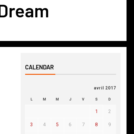
r Dream
CALENDAR
avril 2017
L
M
M
J
V
S
D
1
2
3
4
5
6
7
8
9