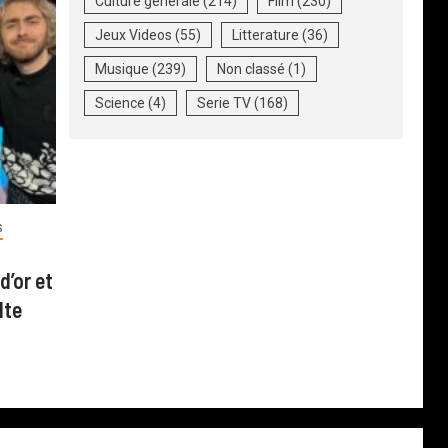
Culture generale
(214)
Film
(230)
Jeux Videos
(55)
Litterature
(36)
Musique
(239)
Non classé
(1)
Science
(4)
Serie TV
(168)
S
d’or et
lte