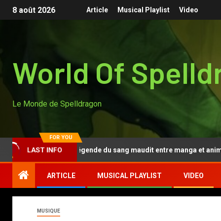
8 août 2026
Article
Musical Playlist
Video
World Of Spelld
Le Monde de Spelldragon
FOR YOU
Tougen Anki, la légende du sang maudit entre manga et anime
LAST INFO
ARTICLE
MUSICAL PLAYLIST
VIDEO
MUSIQUE