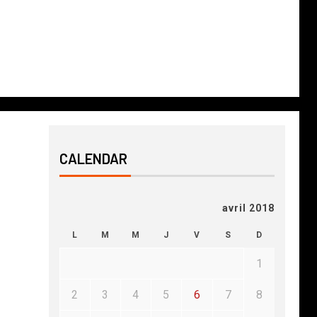
CALENDAR
avril 2018
L
M
M
J
V
S
D
1
2
3
4
5
6
7
8