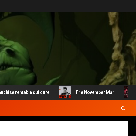
e rentable qui dure
The November Man
Ma