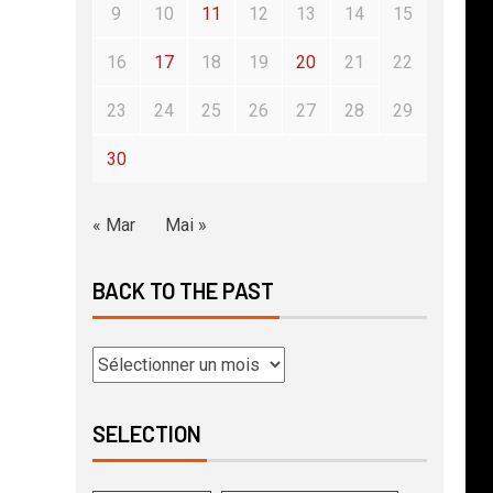
9
10
11
12
13
14
15
16
17
18
19
20
21
22
23
24
25
26
27
28
29
30
« Mar
Mai »
BACK TO THE PAST
SELECTION