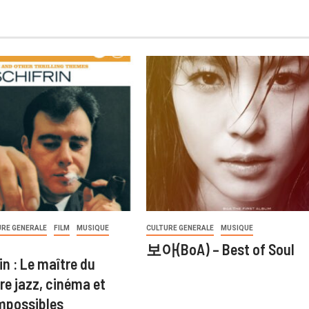
URE GENERALE
FILM
MUSIQUE
CULTURE GENERALE
MUSIQUE
보아(BoA) – Best of Soul
in : Le maître du
re jazz, cinéma et
mpossibles