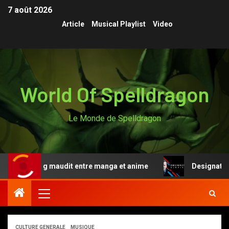
7 août 2026
Article
Musical Playlist
Video
World Of Spelldragon
Le Monde de Spelldragon
de du sang maudit entre manga et anime
Designated Sur
CULTURE GENERALE
MUSIQUE