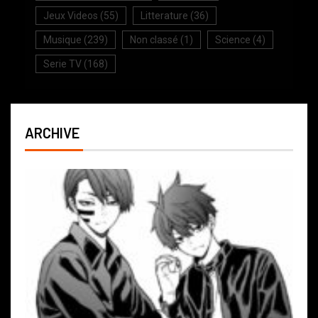
Jeux Videos
(55)
Litterature
(36)
Musique
(239)
Non classé
(1)
Science
(4)
Serie TV
(168)
ARCHIVE