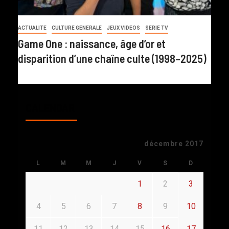
ACTUALITE
CULTURE GENERALE
JEUX VIDEOS
SERIE TV
Game One : naissance, âge d’or et
disparition d’une chaîne culte (1998–2025)
CALENDAR
décembre 2017
L
M
M
J
V
S
D
1
2
3
4
5
6
7
8
9
10
11
12
13
14
15
16
17