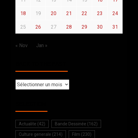
18
19
20
21
22
23
24
25
26
27
28
29
30
31
« Nov
Jan »
BACK TO THE PAST
SELECTION
Actualite
(42)
Bande Dessinée
(162)
Culture generale
(214)
Film
(230)