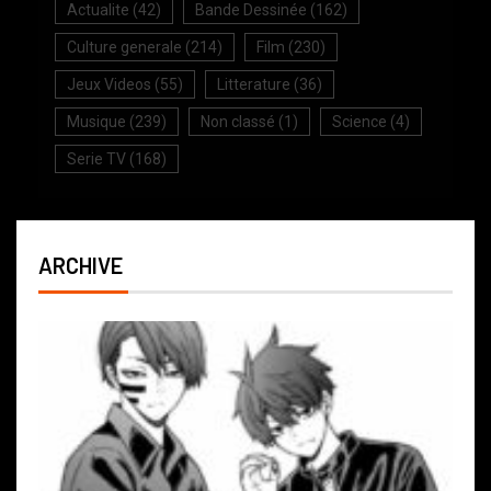
Actualite
(42)
Bande Dessinée
(162)
Culture generale
(214)
Film
(230)
Jeux Videos
(55)
Litterature
(36)
Musique
(239)
Non classé
(1)
Science
(4)
Serie TV
(168)
ARCHIVE