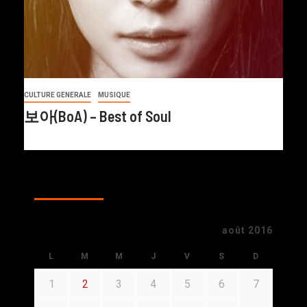
CULTURE GENERALE
MUSIQUE
보아(BoA) – Best of Soul
CALENDAR
août 2016
L
M
M
J
V
S
D
1
2
3
4
5
6
7