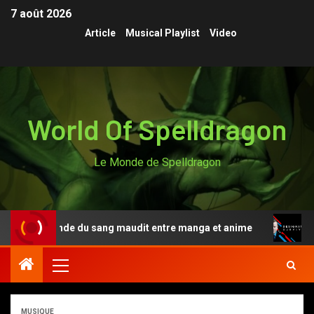
7 août 2026
Article
Musical Playlist
Video
World Of Spelldragon
Le Monde de Spelldragon
i, la légende du sang maudit entre manga et anime
Des
MUSIQUE